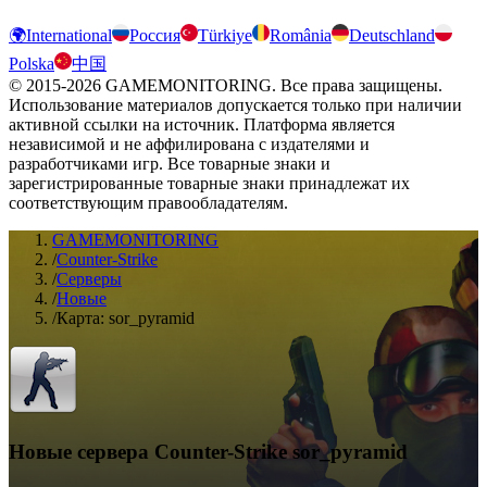
🌍
International
Россия
Türkiye
România
Deutschland
Polska
中国
© 2015-2026 GAMEMONITORING. Все права защищены.
Использование материалов допускается только при наличии
активной ссылки на источник. Платформа является
независимой и не аффилирована с издателями и
разработчиками игр. Все товарные знаки и
зарегистрированные товарные знаки принадлежат их
соответствующим правообладателям.
GAMEMONITORING
/
Counter-Strike
/
Серверы
/
Новые
/
Карта: sor_pyramid
Новые сервера Counter-Strike sor_pyramid