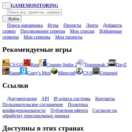
GAME
MONITORING
Войти
Поиск напарника
Игры
Проекты
Лента
Добавить
сервер
Продвижение сервера
Мои списки
Избранные
серверы
Мои серверы
Мои проекты
Рекомендуемые игры
CS:GO
Rust
Counter-Strike 2
Teamspeak 3
DayZ
Samp
Garry's Mod
Minecraft
CS:S
Unturned
Ссылки
Документация
API
IP-адреса системы
Контакты
Пользовательское соглашение
Политика
конфиденциальности
Публичная оферта
Согласие на
обработку персональных данных
Доступны в этих странах