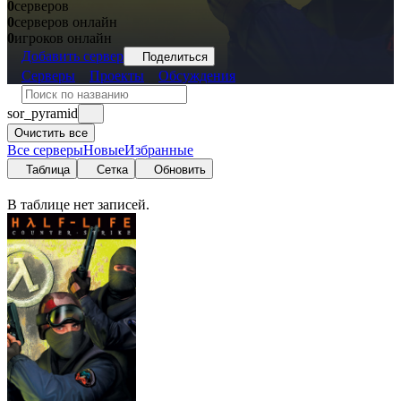
0
серверов
0
серверов онлайн
0
игроков онлайн
Добавить сервер
Поделиться
Серверы
Проекты
Обсуждения
sor_pyramid
Очистить все
Все серверы
Новые
Избранные
Таблица
Сетка
Обновить
В таблице нет записей.