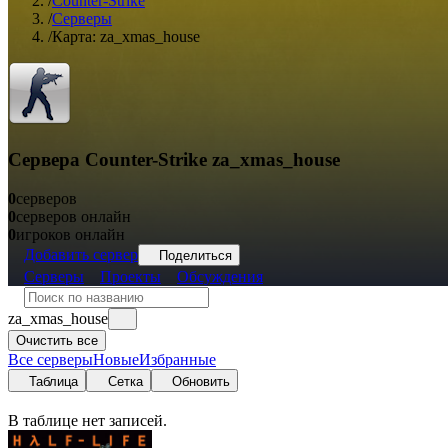
/
Counter-Strike
/
Серверы
/
Карта: za_xmas_house
Сервера Counter-Strike za_xmas_house
0
серверов
0
серверов онлайн
0
игроков онлайн
Добавить сервер
Поделиться
Серверы
Проекты
Обсуждения
za_xmas_house
Очистить все
Все серверы
Новые
Избранные
Таблица
Сетка
Обновить
В таблице нет записей.