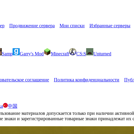
ер
Продвижение сервера
Мои списки
Избранные серверы
Samp
Garry's Mod
Minecraft
CS:S
Unturned
овательское соглашение
Политика конфиденциальности
Публ
ka
中国
вание материалов допускается только при наличии активной с
ые знаки и зарегистрированные товарные знаки принадлежат их