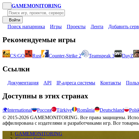
GAME
MONITORING
Войти
Поиск напарника
Игры
Проекты
Лента
Добавить серв
Рекомендуемые игры
CS:GO
Rust
Counter-Strike 2
Teamspeak 3
DayZ
Ссылки
Документация
API
IP-адреса системы
Контакты
Польз
Доступны в этих странах
🌍
International
Россия
Türkiye
România
Deutschland
Pols
© 2015-2026 GAMEMONITORING. Все права защищены. Использо
аффилирована с издателями и разработчиками игр. Все товарн
GAMEMONITORING