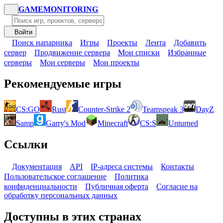
GAME
MONITORING
Войти
Поиск напарника
Игры
Проекты
Лента
Добавить
сервер
Продвижение сервера
Мои списки
Избранные
серверы
Мои серверы
Мои проекты
Рекомендуемые игры
CS:GO
Rust
Counter-Strike 2
Teamspeak 3
DayZ
Samp
Garry's Mod
Minecraft
CS:S
Unturned
Ссылки
Документация
API
IP-адреса системы
Контакты
Пользовательское соглашение
Политика
конфиденциальности
Публичная оферта
Согласие на
обработку персональных данных
Доступны в этих странах