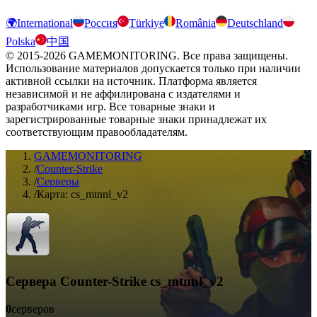
🌍
International
Россия
Türkiye
România
Deutschland
Polska
中国
© 2015-2026 GAMEMONITORING. Все права защищены.
Использование материалов допускается только при наличии
активной ссылки на источник. Платформа является
независимой и не аффилирована с издателями и
разработчиками игр. Все товарные знаки и
зарегистрированные товарные знаки принадлежат их
соответствующим правообладателям.
GAMEMONITORING
/
Counter-Strike
/
Серверы
/
Карта: cs_mtnnl_v2
Сервера Counter-Strike cs_mtnnl_v2
0
серверов