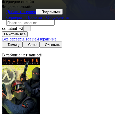
0
серверов онлайн
0
игроков онлайн
Добавить сервер
Поделиться
Серверы
Проекты
Обсуждения
cs_mtnnl_v2
Очистить все
Все серверы
Новые
Избранные
Таблица
Сетка
Обновить
В таблице нет записей.