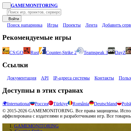
GAME
MONITORING
Войти
Поиск напарника
Игры
Проекты
Лента
Добавить серв
Рекомендуемые игры
CS:GO
Rust
Counter-Strike 2
Teamspeak 3
DayZ
Ссылки
Документация
API
IP-адреса системы
Контакты
Польз
Доступны в этих странах
🌍
International
Россия
Türkiye
România
Deutschland
Pols
© 2015-2026 GAMEMONITORING. Все права защищены. Использо
аффилирована с издателями и разработчиками игр. Все товарн
GAMEMONITORING