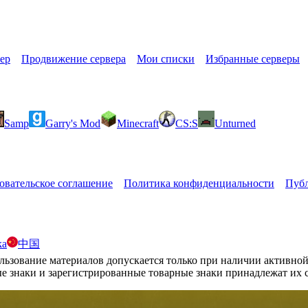
ер
Продвижение сервера
Мои списки
Избранные серверы
Samp
Garry's Mod
Minecraft
CS:S
Unturned
овательское соглашение
Политика конфиденциальности
Публ
ka
中国
вание материалов допускается только при наличии активной с
ые знаки и зарегистрированные товарные знаки принадлежат их