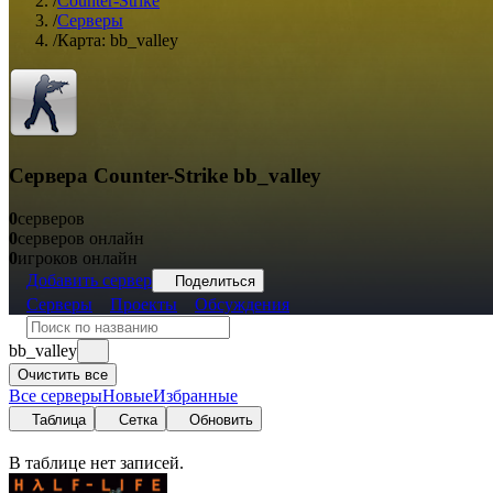
/
Counter-Strike
/
Серверы
/
Карта: bb_valley
Сервера Counter-Strike bb_valley
0
серверов
0
серверов онлайн
0
игроков онлайн
Добавить сервер
Поделиться
Серверы
Проекты
Обсуждения
bb_valley
Очистить все
Все серверы
Новые
Избранные
Таблица
Сетка
Обновить
В таблице нет записей.