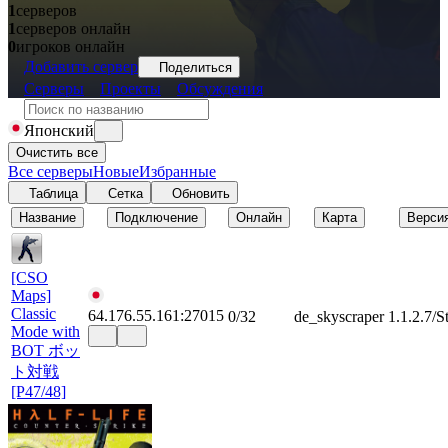
1
серверов
1
серверов онлайн
0
игроков онлайн
Добавить сервер
Поделиться
Серверы
Проекты
Обсуждения
Японский
Очистить все
Все серверы
Новые
Избранные
Таблица
Сетка
Обновить
Название
Подключение
Онлайн
Карта
Верси
[CSO
Maps]
Classic
64.176.55.161:27015
0/32
de_skyscraper
1.1.2.7/S
Mode with
BOT ボッ
ト対戦
[P47/48]