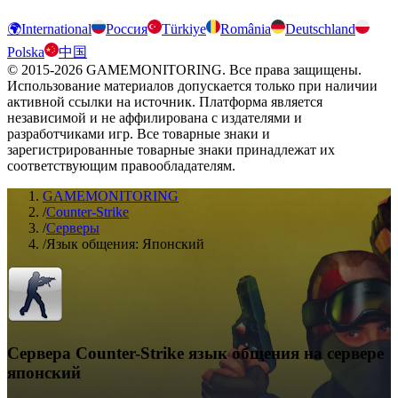
🌍
International
Россия
Türkiye
România
Deutschland
Polska
中国
© 2015-2026 GAMEMONITORING. Все права защищены.
Использование материалов допускается только при наличии
активной ссылки на источник. Платформа является
независимой и не аффилирована с издателями и
разработчиками игр. Все товарные знаки и
зарегистрированные товарные знаки принадлежат их
соответствующим правообладателям.
GAMEMONITORING
/
Counter-Strike
/
Серверы
/
Язык общения: Японский
Сервера Counter-Strike язык общения на сервере
японский