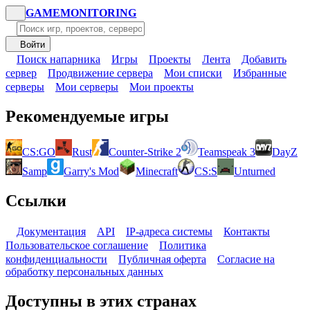
GAME
MONITORING
Войти
Поиск напарника
Игры
Проекты
Лента
Добавить
сервер
Продвижение сервера
Мои списки
Избранные
серверы
Мои серверы
Мои проекты
Рекомендуемые игры
CS:GO
Rust
Counter-Strike 2
Teamspeak 3
DayZ
Samp
Garry's Mod
Minecraft
CS:S
Unturned
Ссылки
Документация
API
IP-адреса системы
Контакты
Пользовательское соглашение
Политика
конфиденциальности
Публичная оферта
Согласие на
обработку персональных данных
Доступны в этих странах